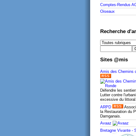
Comptes-Rendus A
Oiseaux
Recherche d'ar
Sites @mis
Amis des Chemins 
Défendre les sentier
Lutter contre l'urban
excessive du littoral
ARPD
Associ
la Restauration du P
Damganais.
Avaaz
Bretagne Vivante -