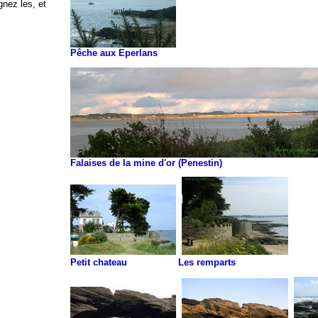
gnez les, et
Pêche aux Eperlans
Falaises de la mine d'or (Penestin)
Petit chateau Les remparts