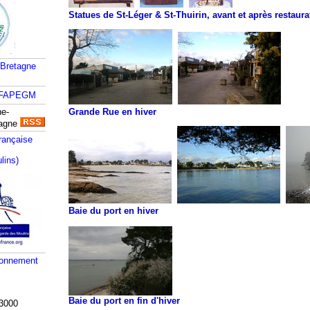
Statues de St-Léger & St-Thuirin, avant et après restaura
 Bretagne
ne-
Grande Rue en hiver
tagne
rançaise
lins)
Baie du port en hiver
ronnement
Baie du port en fin d'hiver
3000