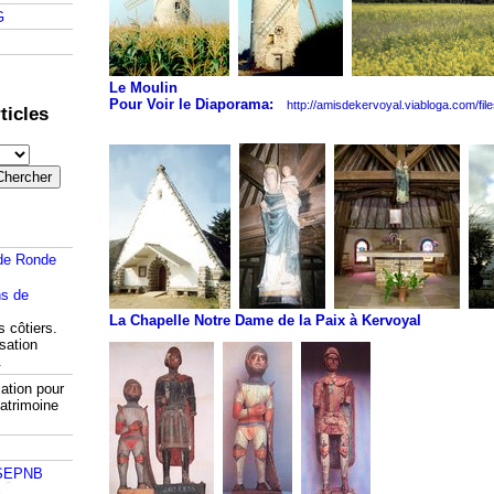
G
Le Moulin
Pour Voir le Diaporama:
http://amisdekervoyal.viabloga.com/fil
ticles
de Ronde
La Chapelle Notre Dame de la Paix à Kervoyal
s côtiers.
isation
.
ation pour
atrimoine
 SEPNB