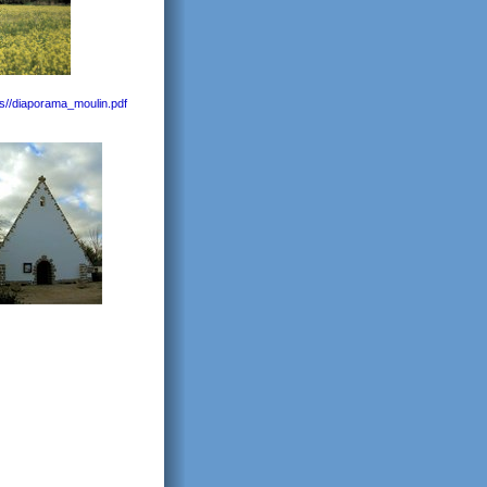
es//diaporama_moulin.pdf