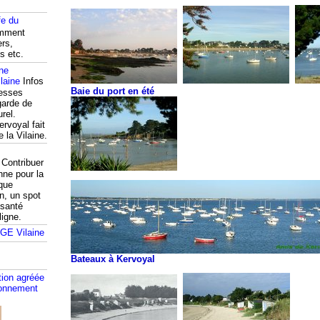
fe du
mment
ers,
s etc.
ine
Infos
Baie du port en été
resses
garde de
rel.
ervoyal fait
e la Vilaine.
Contribuer
nne pour la
que
n, un spot
 santé
ligne.
Bateaux à Kervoyal
tion agréée
ronnement