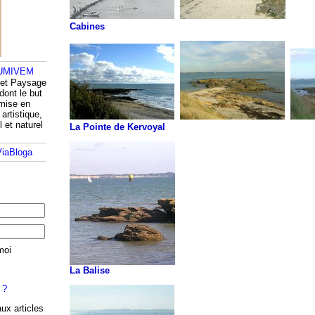
Cabines
 et Paysage
dont le but
 mise en
artistique,
l et naturel
La Pointe de Kervoyal
moi
La Balise
 ?
aux articles