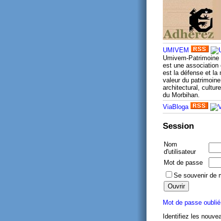
UMIVEM
Umivem-Patrimoine
est une association 
est la défense et la
valeur du patrimoine 
architectural, culture
du Morbihan.
ViaBloga
Session
Nom
d'utilisateur
Mot de passe
Se souvenir de 
Mot de passe oublié
Identifiez les nouve