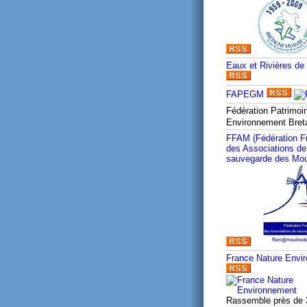
Eaux et Rivières de
FAPEGM
Fédération Patrimoi
Environnement Bre
FFAM (Fédération F
des Associations de
sauvegarde des Mou
France Nature Envi
Rassemble près de 