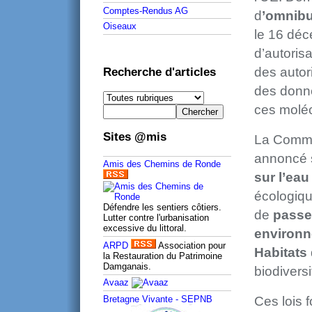
Comptes-Rendus AG
d
’omnibus
Oiseaux
le 16 déc
d’autorisa
des autori
Recherche d'articles
des donné
ces moléc
Sites @mis
La Commis
annoncé s
Amis des Chemins de Ronde
sur l’eau
écologiqu
Défendre les sentiers côtiers.
de
passer
Lutter contre l'urbanisation
excessive du littoral.
environn
ARPD
Association pour
Habitats
la Restauration du Patrimoine
Damganais.
biodivers
Avaaz
Bretagne Vivante - SEPNB
Ces lois 