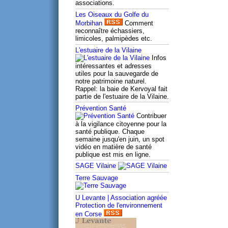
associations.
Les Oiseaux du Golfe du
Morbihan
Comment
reconnaître échassiers,
limicoles, palmipèdes etc.
L'estuaire de la Vilaine
Infos
intéressantes et adresses
utiles pour la sauvegarde de
notre patrimoine naturel.
Rappel: la baie de Kervoyal fait
partie de l'estuaire de la Vilaine.
Prévention Santé
Contribuer
à la vigilance citoyenne pour la
santé publique. Chaque
semaine jusqu'en juin, un spot
vidéo en matière de santé
publique est mis en ligne.
SAGE Vilaine
Terre Sauvage
U Levante | Association agréée
Protection de l'environnement
en Corse