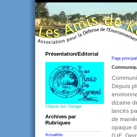
Présentation/Editorial
Page principa
Communiqué
Communiq
Depuis pl
environne
dizaine d
Cliquer sur l'image
lancés pa
Archives par
de manièr
Rubriques
opaque de
Actualités
l’UE. Der