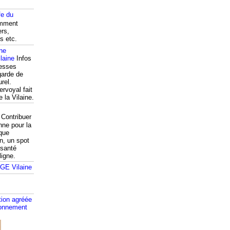
fe du
mment
ers,
s etc.
ine
Infos
resses
garde de
rel.
ervoyal fait
e la Vilaine.
Contribuer
nne pour la
que
n, un spot
 santé
ligne.
tion agréée
ronnement