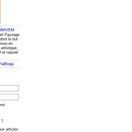
 et Paysage
dont le but
 mise en
artistique,
l et naturel
moi
 ?
aux articles