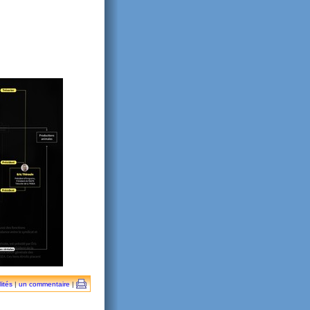
lités
|
un commentaire
|