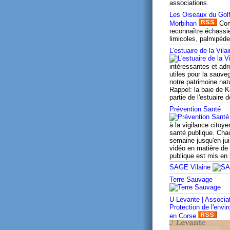
associations.
Les Oiseaux du Gol
Morbihan
Co
reconnaître échassi
limicoles, palmipède
L'estuaire de la Vila
intéressantes et ad
utiles pour la sauve
notre patrimoine natu
Rappel: la baie de K
partie de l'estuaire d
Prévention Santé
à la vigilance citoye
santé publique. Cha
semaine jusqu'en jui
vidéo en matière de
publique est mis en 
SAGE Vilaine
Terre Sauvage
U Levante | Associa
Protection de l'envi
en Corse