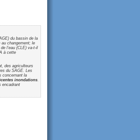
GE) du bassin de la
on au changement; le
de l’eau (CLE) va-t-il
A à cette
t, des agriculteurs
ures du SAGE. Les
s concernant la
écentes inondations
.
s encadrant