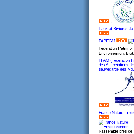
Eaux et Rivières de
FAPEGM
Fédération Patrimoi
Environnement Bre
FFAM (Fédération F
des Associations de
sauvegarde des Mou
France Nature Envi
Rassemble près de 