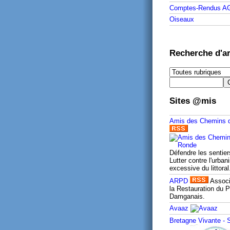
Comptes-Rendus A
Oiseaux
Recherche d'ar
Sites @mis
Amis des Chemins 
Défendre les sentier
Lutter contre l'urban
excessive du littoral
ARPD
Associ
la Restauration du P
Damganais.
Avaaz
Bretagne Vivante -