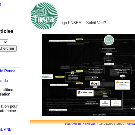
G
Logo FNSEA... Soleil Vert?
ticles
de Ronde
s côtiers.
isation
.
ation pour
atrimoine
Par
Amis de Kervoyal
| | 16/01/2025 18:20 |
Actua
 SEPNB