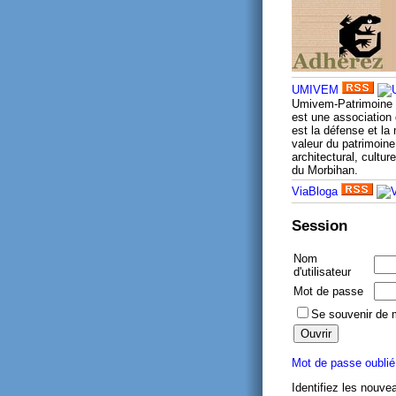
UMIVEM
Umivem-Patrimoine
est une association 
est la défense et la
valeur du patrimoine 
architectural, culture
du Morbihan.
ViaBloga
Session
Nom
d'utilisateur
Mot de passe
Se souvenir de 
Mot de passe oublié
Identifiez les nouve