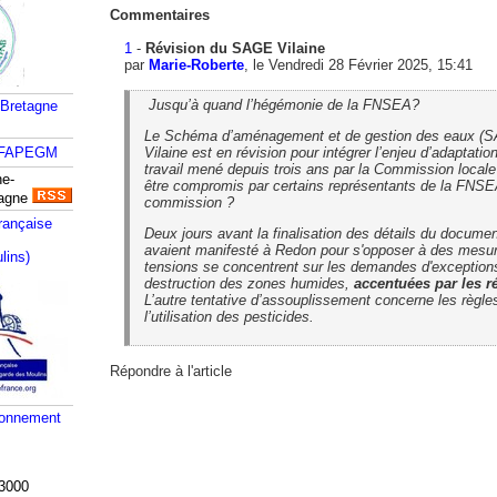
Commentaires
1
-
Révision du SAGE Vilaine
par
Marie-Roberte
, le Vendredi 28 Février 2025, 15:41
Jusqu’à quand l’hégémonie de la FNSEA?
 Bretagne
Le Schéma d’aménagement et de gestion des eaux (SA
Vilaine est en révision pour intégrer l’enjeu d’adaptati
travail mené depuis trois ans par la Commission locale 
ne-
être compromis par certains représentants de la FNSE
tagne
commission ?
rançaise
Deux jours avant la finalisation des détails du documen
avaient manifesté à Redon pour s'opposer à des mes
lins)
tensions se concentrent sur les demandes d'exception
destruction des zones humides,
accentuées par les r
L’autre tentative d’assouplissement concerne les règle
l’utilisation des pesticides.
Répondre à l'article
ronnement
3000