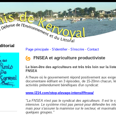
ditorial
Page principale
-
S'identifier
-
S'inscrire
-
Contact
FNSEA et agriculture productiviste
Le bien-être des agriculteurs est très très loin sur la list
FNSEA
A l'heure où le gouvernement répond positivement aux exi
documentaire édifiant en 3 épisodes, de 15-20mn chacun, lèv
activités prétendument bénéfiques d'un syndicat:
www.l214.com/stop-elevage-intensif/fnsea/
"La FNSEA n'est pas le syndicat des agriculteurs. Il est le sy
intensive. Le système n'est pas pensé pour défendre les inté
mais pour s'assurer la mainmise sur le secteur, et maximalis
quelques groupes."