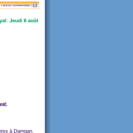
s
|
aucun commentaire
|
al: Jeudi 6 août
yal:
eiss à Damgan.