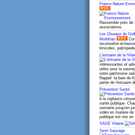
France Nature Envi
Rassemble près de 
associations.
Les Oiseaux du Gol
Morbihan
Co
reconnaître échassi
limicoles, palmipède
L'estuaire de la Vila
intéressantes et ad
utiles pour la sauve
notre patrimoine natu
Rappel: la baie de K
partie de l'estuaire d
Prévention Santé
à la vigilance citoye
santé publique. Cha
semaine jusqu'en jui
vidéo en matière de
publique est mis en 
SAGE Vilaine
Terre Sauvage