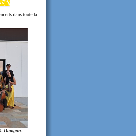
ncerts dans toute la
25- Damgan-