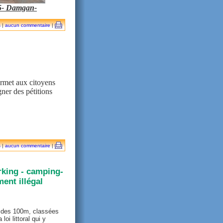
25- Damgan-
s
|
aucun commentaire
|
ermet aux citoyens
gner des pétitions
s
|
aucun commentaire
|
king - camping-
ment illégal
e des 100m, classées
oi littoral qui y