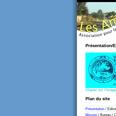
Présentation/E
Cliquer sur l'image
Plan du site
Présentation
/ Editor
Mission
/ Bureau / 