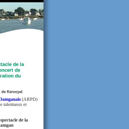
tacle de la
oncert de
uration du
n de Kervoyal
e Damganais
(ARPD)
le talentueux et
 spectacle de la
 Damgan