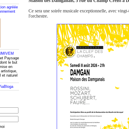
Maison des Damganais, 5 rue du Champ Creiss à
tion agréée
Ce sera une soirée musicale exceptionnelle, avec vingt-
ronnement
l'orchestre.
 et Paysage
dont le but
 mise en
artistique,
l et naturel
moi