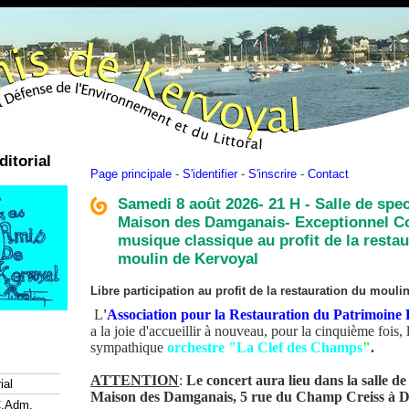
ditorial
Page principale
-
S'identifier
-
S'inscrire
-
Contact
Samedi 8 août 2026- 21 H - Salle de spec
Maison des Damganais- Exceptionnel C
musique classique au profit de la resta
moulin de Kervoyal
Libre participation au profit de la restauration du mouli
L
'
Association pour la Restauration du Patrimoin
a la joie d'accueillir à nouveau, pour la cinquième fois, 
sympathique
orchestre "La Clef des Champs
"
.
ATTENTION
:
Le concert aura lieu dans la salle de
ial
Maison des Damganais, 5 rue du Champ Creiss à
C.Adm.