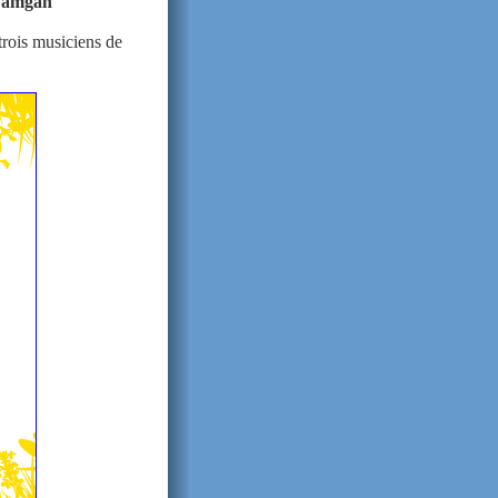
 Damgan
trois musiciens de