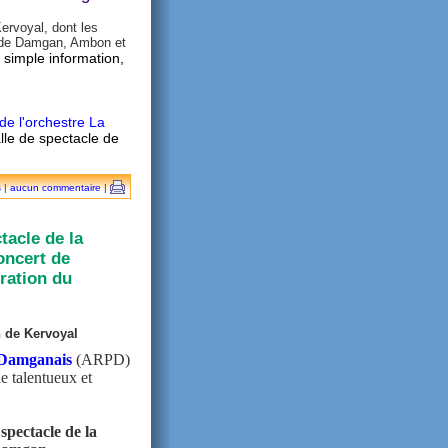
ervoyal, dont les
es de Damgan, Ambon et
 simple information,
de l'orchestre La
lle de spectacle de
s
|
aucun commentaire
|
tacle de la
oncert de
uration du
n de Kervoyal
e Damganais
(ARPD)
le talentueux et
 spectacle de la