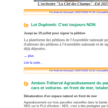
L'orchestre "La Clef des Champs" -Eté 20
Par
Amis de Kervoyal
|
20/07/2026 07:04
|
Actualité
Loi Duplomb: C'est toujours NON
Jusqu'au 19 juillet pour signer la pétition
La plateforme des pétitions de l'Assemblée nationale p
d'adresser des pétitions à l'Assemblée nationale et de si
déjà déposées.
→ plus
Lire la suite...
Par
Amis de Kervoyal
|
18/07/2026 14:24
|
Actualité
Ambon-Tréhervé Agrandissement du par
cars et voitures- en front de mer, totale
Dénaturation d'un espace naturel en front de mer
Agrandissement sur trois parcelles naturelles dans la band
NDS sur le PLU d'Ambon - NDS, c'est à dire protégées par la l