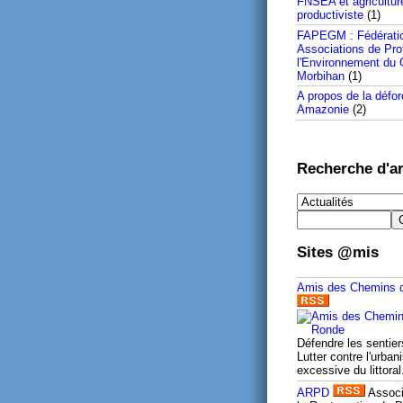
FNSEA et agricultur
productiviste
(1)
FAPEGM : Fédérati
Associations de Pro
l'Environnement du 
Morbihan
(1)
A propos de la défor
Amazonie
(2)
Recherche d'ar
Sites @mis
Amis des Chemins 
Défendre les sentier
Lutter contre l'urban
excessive du littoral
ARPD
Associ