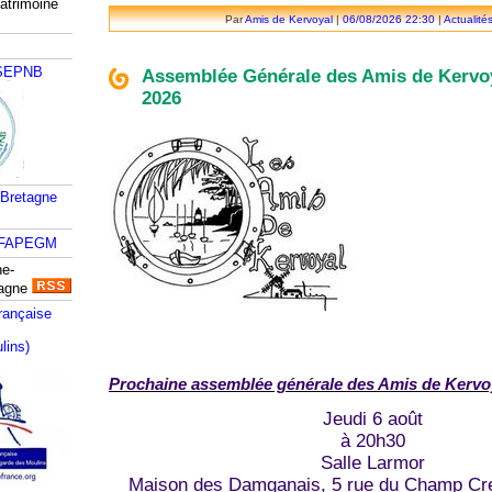
atrimoine
Par
Amis de Kervoyal
|
06/08/2026 22:30
|
Actualité
 SEPNB
Assemblée Générale des Amis de Kervoy
2026
 Bretagne
ne-
tagne
rançaise
lins)
Prochaine assemblée générale des Amis de Kervo
Jeudi 6 août
à 20h30
Salle Larmor
Maison des Damganais, 5 rue du Champ Cr