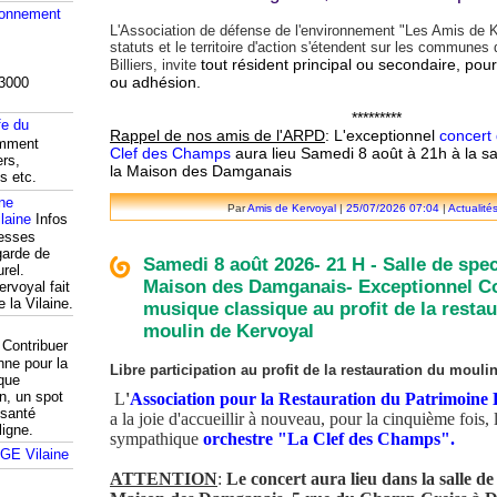
ronnement
L'Association de défense de l'environnement "Les Amis de K
statuts et le territoire d'action s'étendent sur les commun
tout résident principal ou secondaire, pour
Billiers, invite
ou adhésion.
3000
*********
fe du
Rappel de nos amis de l'ARPD
: L'exceptionnel
concert 
mment
Clef des Champs
aura lieu Samedi 8 août à 21h à la sa
ers,
la Maison des Damganais
s etc.
ine
Par
Amis de Kervoyal
|
25/07/2026 07:04
|
Actualité
Infos
resses
garde de
Samedi 8 août 2026- 21 H - Salle de spec
rel.
Maison des Damganais- Exceptionnel C
ervoyal fait
e la Vilaine.
musique classique au profit de la resta
moulin de Kervoyal
Contribuer
nne pour la
Libre participation au profit de la restauration du mouli
que
n, un spot
L
'
Association pour la Restauration du Patrimoin
 santé
a la joie d'accueillir à nouveau, pour la cinquième fois, 
ligne.
sympathique
orchestre "La Clef des Champs"
.
ATTENTION
:
Le concert aura lieu dans la salle de