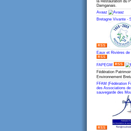
la Restauration du P
Damganais.
Avaaz
Bretagne Vivante -
Eaux et Rivières de
FAPEGM
Fédération Patrimoi
Environnement Bre
FFAM (Fédération F
des Associations de
sauvegarde des Mou