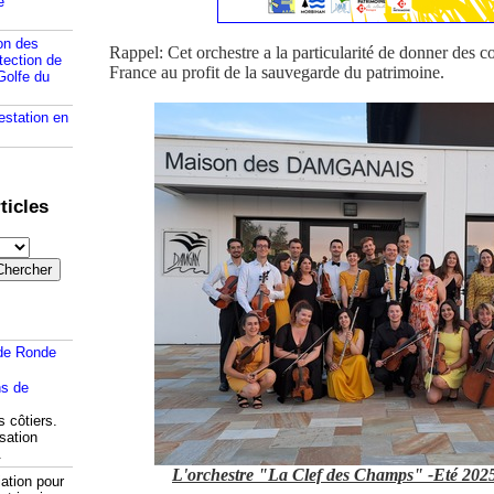
e
on des
Rappel: Cet orchestre a la particularité de donner des co
tection de
France au profit de la sauvegarde du patrimoine.
Golfe du
estation en
ticles
de Ronde
s côtiers.
isation
.
L'orchestre "La Clef des Champs" -Eté 20
ation pour