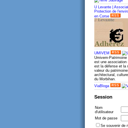
U Levante | Associa
Protection de l'envi
en Corse
UMIVEM
Umivem-Patrimoine
est une association 
est la défense et la
valeur du patrimoine 
architectural, culture
du Morbihan.
ViaBloga
Session
Nom
d'utilisateur
Mot de passe
Se souvenir de 