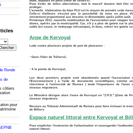
dune, toujours en plein coeur de celles-ci.
Pour éviter de telles aberrations, tout le massif dunaire doit être i
G
protéger.
L'actuelle
élaboration du futur PLU
est le moyen de prendre cette mesu
Celle-ci d'ailleurs n'exclut pas la possibilité de mise en place d
strictement proportionné aux besoins et démontable après juillet août.
Printemps 2011: nouvelle mobilisation de l'association pour stopper le
dunes, opérés par la municipalité. Car, s'il y a plus de galets sur la pla
sable (en cause, le nettoyage mécanique), et donc, retirer les galets 
ticles
Anse de Kervoyal
Lutte contre plusieurs projets de port de plaisance :
·
Dans l'étier de Tréhervé,
·
A la pointe de Kervoyal,
de Ronde
Les deux premiers projets sont abandonnés quand l'association 
l'Environnement ( à l'aide de documents scientifiques, comme u
chercheur à l'université de Rennes ) toute l'importance de l'anse 
oiseaux migrateurs.
s côtiers.
isation
Le Ministère désigne alors l'anse de Kervoyal en "Z.P.S." (Zone de Pr
.
oiseaux migrateurs.
ation pour
Recours au
Tribunal Administratif de Rennes pour faire échouer le troisi
atrimoine
de Billiers.
Espace naturel littoral entre Kervoyal et Bill
Pour empêcher l'extension de l'urbanisation et sauvegarder l'authentic
 SEPNB
naturel littoral: