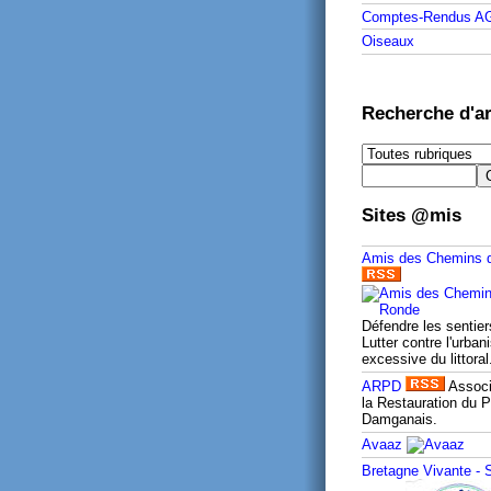
Comptes-Rendus A
Oiseaux
Recherche d'ar
Sites @mis
Amis des Chemins 
Défendre les sentier
Lutter contre l'urban
excessive du littoral
ARPD
Associ
la Restauration du P
Damganais.
Avaaz
Bretagne Vivante -