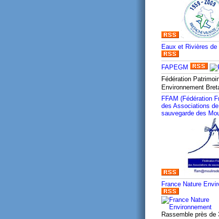
Eaux et Rivières de
FAPEGM
Fédération Patrimoi
Environnement Bre
FFAM (Fédération F
des Associations de
sauvegarde des Mou
France Nature Envi
Rassemble près de 