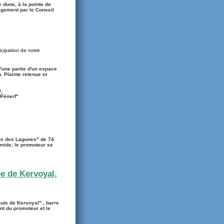
e dune, à la pointe de
agement par le Conseil
icipation de notre
d'une partie d'un espace
. Plainte retenue et
,
 Pénerf"
los des Lagunes" de 74
umide; le promoteur se
ée de Kervoyal,
auts de Kervoyal" , barre
nt du promoteur et le