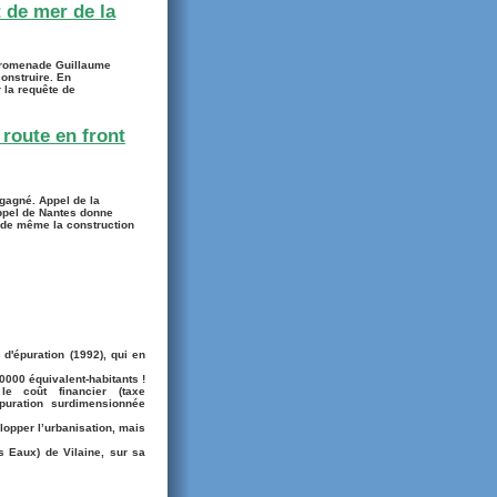
 de mer de la
 promenade Guillaume
construire. En
r la requête de
 route en front
 gagné. Appel de la
ppel de Nantes donne
t de même la construction
d'épuration (1992), qui en
0000 équivalent-habitants !
le coût financier (taxe
puration surdimensionnée
elopper l’urbanisation, mais
 Eaux) de Vilaine, sur sa