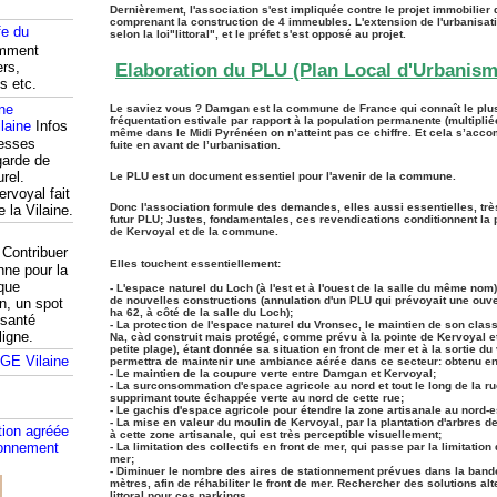
Dernièrement, l'association s'est impliquée contre le projet immobilier 
comprenant la construction de 4 immeubles. L'extension de l'urbanisati
fe du
selon la loi"littoral", et le préfet s'est opposé au projet.
mment
ers,
Elaboration du PLU (Plan Local d'Urbanism
s etc.
ine
Le saviez vous ? Damgan est la commune de France qui connaît le plus 
fréquentation estivale par rapport à la population permanente (multipliée
Infos
même dans le Midi Pyrénéen on n’atteint pas ce chiffre. Et cela s’acc
resses
fuite en avant de l’urbanisation.
garde de
rel.
Le PLU est un document essentiel pour l'avenir de la commune.
ervoyal fait
Donc l'association formule des demandes, elles aussi essentielles, trè
e la Vilaine.
futur PLU; Justes, fondamentales, ces revendications conditionnent la p
de Kervoyal et de la commune.
Contribuer
Elles touchent essentiellement:
nne pour la
que
- L'espace naturel du Loch (à l'est et à l'ouest de la salle du même nom),
de nouvelles constructions (annulation d'un PLU qui prévoyait une ouver
n, un spot
ha 62, à côté de la salle du Loch);
 santé
- La protection de l'espace naturel du Vronsec, le maintien de son cla
ligne.
Na, càd construit mais protégé, comme prévu à la pointe de Kervoyal et 
petite plage), étant donnée sa situation en front de mer et à la sortie du
permettra de maintenir une ambiance aérée dans ce secteur: obtenu en 
- Le maintien de la coupure verte entre Damgan et Kervoyal;
- La surconsommation d'espace agricole au nord et tout le long de la r
supprimant toute échappée verte au nord de cette rue;
- Le gachis d'espace agricole pour étendre la zone artisanale au nord-
- La mise en valeur du moulin de Kervoyal, par la plantation d'arbres d
tion agréée
à cette zone artisanale, qui est très perceptible visuellement;
ronnement
-
La limitation des collectifs en front de mer, qui passe par la limitation
mer;
- Diminuer le nombre des aires de stationnement prévues dans la band
mètres, afin de réhabiliter le front de mer. Rechercher des solutions alt
littoral pour ces parkings.