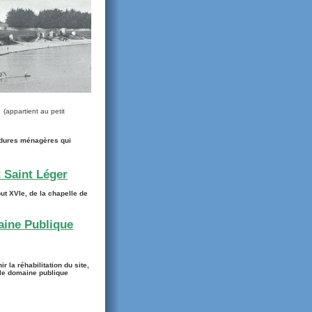
(appartient au petit
'ordures ménagères qui
t Saint Léger
but XVIe, de la chapelle de
maine Publique
r la réhabilitation du site,
r le domaine publique