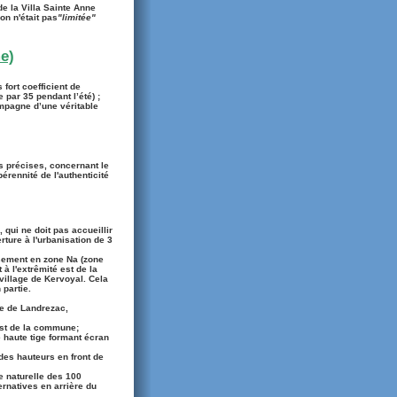
de la Villa Sainte Anne
on n'était pas
"limitée"
e)
fort coefficient de
 par 35 pendant l’été) ;
ompagne d’une véritable
s précises, concernant le
érennité de l'authenticité
 qui ne doit pas accueillir
ture à l'urbanisation de 3
ssement en zone Na (zone
à l'extrêmité est de la
 village de Kervoyal. Cela
partie.
ue de Landrezac,
est de la commune;
e haute tige formant écran
 des hauteurs en front de
e naturelle des 100
ernatives en arrière du