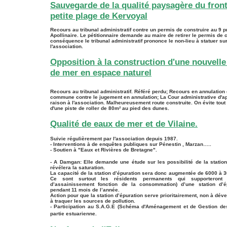
Sauvegarde de la qualité paysagère du front
petite plage de Kervoyal
Recours au tribunal administratif contre un permis de construire au 9
Apollinaire. Le pétitionnaire demande au maire de retirer le permis de 
conséquence le tribunal administratif prononce le non-lieu à statuer su
l'association.
Opposition à la construction d'une nouvelle
de mer en espace naturel
Recours au tribunal administratif. Référé perdu; Recours en annulation
commune contre le jugement en annulation; La Cour administrative d'a
raison à l'association. Malheureusement route construite. On évite tou
d'une piste de roller de 80m² au pied des dunes.
Qu
alité de eaux de mer et de Vilaine.
Suivie régulièrement par l'association depuis 1987.
-
Interventions à de enquêtes publiques sur Pénestin , Marzan…..
-
Soutien à "Eaux et Rivières de Bretagne".
- A Damgan: Elle demande une étude sur les possibilité de la station 
révélera la saturation.
La capacité de la station d’épuration sera donc augmentée de 6000 à 3
Ce sont surtout les résidents permanents qui supporteront 
d’assainissement fonction de la consommation) d’une station d’é
pendant 11 mois de l’année.
Action pour que la station d’épuration serve prioritairement, non à dév
à traquer les sources de pollution.
-
Participation au S.A.G.E (Schéma d'Aménagement et de Gestion des
partie estuarienne.