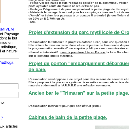
- Préserver les haies (seuls "espaces boisés" de la commune). Veiller à
piste cyclable route du moulin ne les détruise pas.
- Protéger l'alignement de pins surplombant la petite plage de Kervoyal
- Maintenir le zonage N naturel pour les campings situés en front de me
d'Amoir" et éviter leur passage à un zonage U urbanisé (le coefficient 
de 20% en N à 70% en U);
- Etc.
Projet d'extension du parc mytilicole de C
 et Paysage
dont le but
 mise en
L'association fait bloquer le projet en octobre 1997, pour une question 
Elle obtient la mise en route d'une étude objective de l'incidence du pro
artistique,
la programmation ensuite d'une enquête publique avec commissaire e
l et naturel
tribunal administratif :
pour la première fois en France,
la loi « Bouchar
sur le domaine public maritime.
Projet de ponton "embarquement débarque
de baie.
L'association s'est opposé à ce projet pour des raisons de sécurité et
Elle a proposé à la place un système de navette comme cela existe d
naturels et demandé à l'A.U.M.B.K une réflexion commune.
Ancien bar le "Trimaran" sur la petite plage
moi
L'association intervient pour qu'il soit détruit (1988).
Cabines de bain de la petite plage.
 ?
aux articles