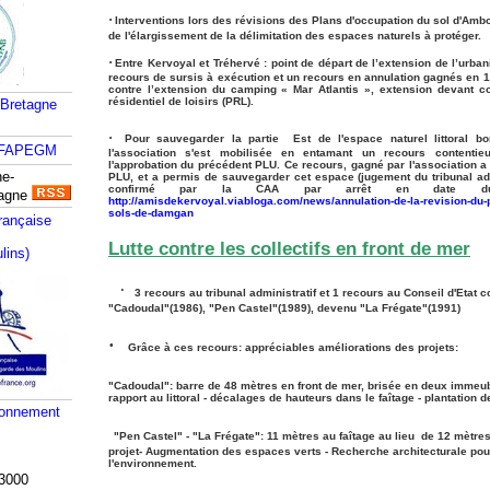
·
Interventions lors des révisions des Plans d'occupation du sol d'Ambon
de l'élargissement de la délimitation des espaces naturels à protéger.
·
Entre Kervoyal et Tréhervé : point de départ de l’extension de l’urba
recours de sursis à exécution et un recours en annulation gagnés en 1
contre l’extension du camping « Mar Atlantis », extension devant c
résidentiel de loisirs (PRL).
 Bretagne
·
Pour sauvegarder la partie Est de l'espace naturel littoral bo
l'association s'est mobilisée en entamant un recours contenti
l'approbation du précédent PLU. Ce recours, gagné par l'association a 
ne-
PLU, et a permis de sauvegarder cet espace (jugement du tribunal ad
confirmé par la CAA par arrêt en date d
tagne
http://amisdekervoyal.viabloga.com/news/annulation-de-la-revision-du-
sols-de-damgan
rançaise
Lutte contre les collectifs en front de mer
lins)
·
3 recours au tribunal administratif et 1 recours au Conseil d'Etat co
"Cadoudal"(1986), "Pen Castel"(1989), devenu "La Frégate"(1991)
·
Grâce à ces recours: appréciables améliorations des projets:
"Cadoudal": barre de 48 mètres en front de mer, brisée en deux immeubl
rapport au littoral - décalages de hauteurs dans le faîtage - plantation 
ronnement
"Pen Castel" - "La Frégate": 11 mètres au faîtage au lieu
de 12 mètres
projet- Augmentation d
es espaces verts - Recherche architecturale pour
l'environnement.
3000