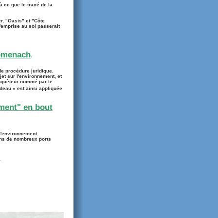
 ce que le tracé de la
.
r, "Oasis" et "Côte
d'emprise au sol passerait
romenach
.
de procédure juridique.
jet sur l'environnement, et
nquêteur nommé par le
deau » est ainsi appliquée
ment" en bout
 d'environnement.
ans de nombreux ports
.