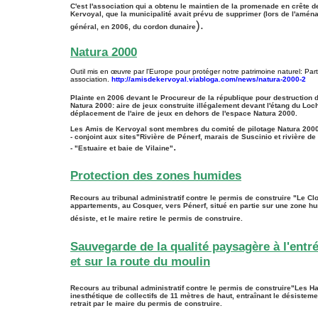
C'est l'association qui a obtenu le maintien de la promenade en crête d
Kervoyal, que la municipalité avait prévu de supprimer (lors de l'amén
).
général, en 2006, du cordon dunaire
Natura 2000
Outil mis en œuvre par l'Europe pour protéger notre patrimoine naturel: Part
association.
http://amisdekervoyal.viabloga.com/news/natura-2000-2
Plainte en 2006 devant le Procureur de la république pour destruction 
Natura 2000: aire de jeux construite illégalement devant l'étang du Loch
déplacement de l'aire de jeux en dehors de l'espace Natura 2000.
Les Amis de Kervoyal sont membres du comité de pilotage Natura 2000
- conjoint aux sites"Rivière de Pénerf, marais de Suscinio et rivière de
.
- "Estuaire et baie de Vilaine"
Protection des zones humides
Recours au tribunal administratif contre le permis de construire "Le C
appartements, au Cosquer, vers Pénerf, situé en partie sur une zone h
désiste, et le maire retire le permis de construire.
Sauvegarde de la qualité paysagère à l'entr
et sur la route du moulin
Recours au tribunal administratif contre le permis de construire"Les H
inesthétique de collectifs de 11 mètres de haut, entraînant le désisteme
retrait par le maire du permis de construire.