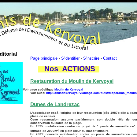
ditorial
Page principale
-
S'identifier
-
S'inscrire
-
Contact
Nos ACTIONS
Restauration du Moulin de Kervoyal
Voir page spécifique
Moulin de Kervoyal
Voir aussi
http://amisdekervoyal.viabloga.com/files//diaporama_moulin
Dunes de Landrezac
L'association est à l'origine de leur restauration (dès 1987); elle a bea
place de celle-ci.
Cette restauration assume parfaitement son double rôle de co
conservation du sable de la plage.
En 1995: mobilisation contre un projet de " poste de surveillance"
2
surface de 2000m
, en plein cœur du massif dunaire.
En 2001: nouvelle mobilisation contre un poste de surveillance d