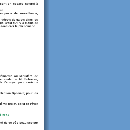
nscrit en espace naturel à
re.
'un poste de surveillance,
s dépots de galets dans les
ge, c'est qu'il y a moins de
va accélérer le phénomène.
démontre au Ministère de
ne étude de M. Schricke,
de Kervoyal pour certains
otection Spéciale) pour les
ème projet, celui de l'étier
iers
ité de ce très beau secteur