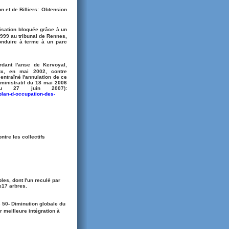
 et de Billiers:
Obtension
nisation bloquée grâce à un
999 au tribunal de Rennes,
onduire à terme à un parc
rdant l'anse de Kervoyal,
eux, en mai 2002, contre
entraîné l'annulation de ce
ministratif du 18 mai 2006
u 27 juin 2007):
plan-d-occupation-des-
ntre les collectifs
es, dont l'un reculé par
de17 arbres.
 50- Diminution g
lobale du
 meilleure intégration à