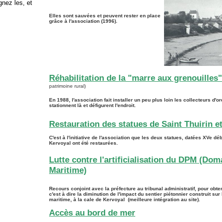
gnez les, et
Elles sont sauvées et peuvent rester en place
grâce à l'association (1996).
Réhabilitation de la "marre aux grenouilles"
patrimoine rural)
En 1988, l'association fait installer un peu plus loin les collecteurs d
stationnent là et défigurent l'endroit.
Restauration des statues de Saint Thuirin e
C'est à l'initiative de l'association que les deux statues, datées XVe dé
Kervoyal ont été restaurées.
Lutte contre l'artificialisation du DPM (Do
Maritime)
Recours conjoint avec la préfecture au tribunal administratif, pour obteni
c'est à dire la diminution de l'impact du sentier piétonnier construit su
maritime, à la cale de Kervoyal (meilleure intégration au site).
Accès au bord de mer