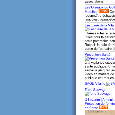
associations.
Les Oiseaux du Gol
Morbihan
Co
reconnaître échassi
limicoles, palmipède
L'estuaire de la Vila
intéressantes et ad
utiles pour la sauve
notre patrimoine natu
Rappel: la baie de K
partie de l'estuaire d
Prévention Santé
à la vigilance citoye
santé publique. Cha
semaine jusqu'en jui
vidéo en matière de
publique est mis en 
SAGE Vilaine
Terre Sauvage
U Levante | Associa
Protection de l'envi
en Corse