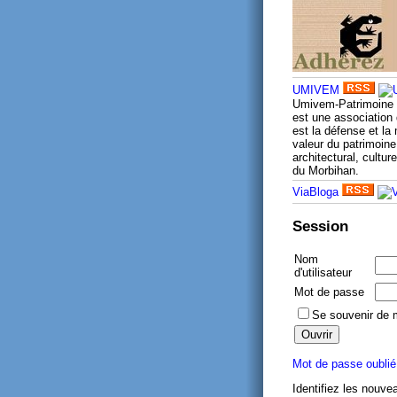
UMIVEM
Umivem-Patrimoine
est une association 
est la défense et la
valeur du patrimoine 
architectural, culture
du Morbihan.
ViaBloga
Session
Nom
d'utilisateur
Mot de passe
Se souvenir de 
Mot de passe oublié
Identifiez les nouve