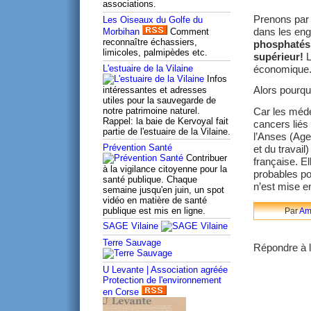
associations.
Prenons par 
Les Oiseaux du Golfe du
dans les eng
Morbihan
Comment
reconnaître échassiers,
phosphatés 
limicoles, palmipèdes etc.
supérieur!
L
économique
L'estuaire de la Vilaine
Infos
Alors pourqu
intéressantes et adresses
utiles pour la sauvegarde de
notre patrimoine naturel.
Car les méde
Rappel: la baie de Kervoyal fait
cancers liés
partie de l'estuaire de la Vilaine.
l’Anses (Age
Prévention Santé
et du travail
Contribuer
française. E
à la vigilance citoyenne pour la
probables po
santé publique. Chaque
n’est mise e
semaine jusqu'en juin, un spot
vidéo en matière de santé
publique est mis en ligne.
Par
Am
SAGE Vilaine
Terre Sauvage
Répondre à l'
U Levante | Association agréée
Protection de l'environnement
en Corse