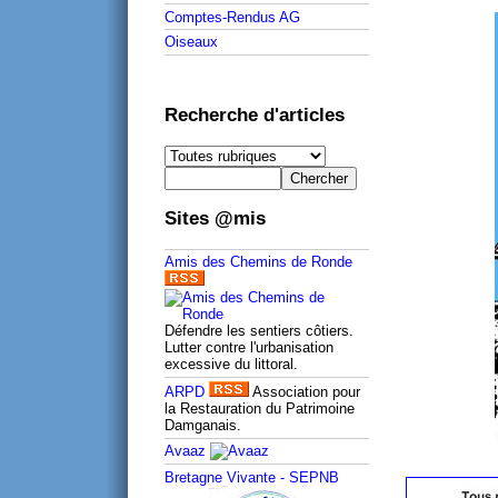
Comptes-Rendus AG
Oiseaux
Recherche d'articles
Sites @mis
Amis des Chemins de Ronde
Défendre les sentiers côtiers.
Lutter contre l'urbanisation
excessive du littoral.
ARPD
Association pour
la Restauration du Patrimoine
Damganais.
Avaaz
Bretagne Vivante - SEPNB