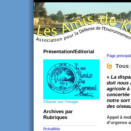
Présentation/Editorial
Page principa
Tous 
«
La dispa
doit nous
agricole à
concertée 
notre sort 
Cliquer sur l'image
des oiseau
Archives par
Rubriques
Appel à mob
d'urgence a
Actualités