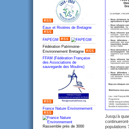
Eaux et Rivières de Bretagne
FAPEGM
Fédération Patrimoine-
Environnement Bretagne
FFAM (Fédération Française
des Associations de
sauvegarde des Moulins)
France Nature Environnement
Jusqu'à quan
continueront-
populations 
Rassemble près de 3000