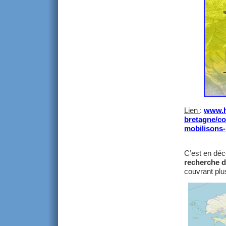
Lien
:
www.h
bretagne/co
mobilisons
C’est en déc
recherche 
couvrant plu