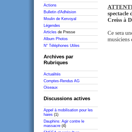
Actions
ATTENT
Bulletin d'Adhésion
spectacle
Moulin de Kervoyal
Creiss à
Légendes
Ce sera une
Articles
de Presse
musiciens d
Album Photos
N° Téléphones Utiles
Archives par
Rubriques
Actualités
Comptes-Rendus AG
Oiseaux
Discussions actives
Appel à mobilisation pour les
haies
(1)
Dauphins: Agir contre le
massacre
(4)