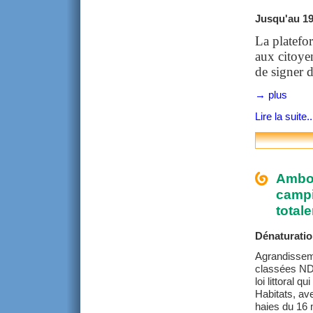
Jusqu'au 19 
La platefo
aux citoyen
de signer d
→ plus
Lire la suite..
Ambon
campi
totale
Dénaturatio
Agrandisseme
classées NDS
loi littoral 
Habitats, ave
haies du 16 