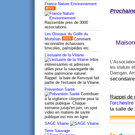
France Nature Environnement
Prochaine
Rassemble près de 3000
associations.
Les Oiseaux du Golfe du
Morbihan
Comment
Maison
reconnaître échassiers,
limicoles, palmipèdes etc.
L'estuaire de la Vilaine
Infos
L'Associatio
intéressantes et adresses
les statuts e
utiles pour la sauvegarde de
Damgan, Ambo
notre patrimoine naturel.
Rappel: la baie de Kervoyal fait
secondaire
partie de l'estuaire de la Vilaine.
Prévention Santé
Contribuer
Rappel de 
à la vigilance citoyenne pour la
l'orchestr
santé publique. Chaque
semaine jusqu'en juin, un spot
la salle d
vidéo en matière de santé
publique est mis en ligne.
SAGE Vilaine
Terre Sauvage