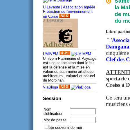
Samed
la Ma
U Levante | Association agréée
Protection de l'environnement
de mu
en Corse
du mo
Libre partic
L
'
Associa
Damganai
cinquième 
UMIVEM
Umivem-Patrimoine et Paysage
Clef des
est une association dont le but
est la défense et la mise en
ATTENT
valeur du patrimoine artistique,
architectural, culturel et naturel
spectacle
du Morbihan.
Creiss à
ViaBloga
Ce sera une
Session
musiciens d
Nom
d'utilisateur
Mot de passe
Se souvenir de moi