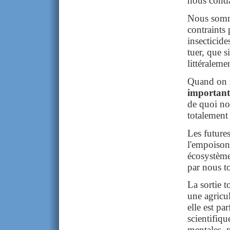
nous conda
Nous somme
contraints 
insecticide
tuer, que s
littéraleme
Quand on s
important
de quoi nou
totalement 
Les future
l'empoison
écosystème
par nous to
La sortie t
une agricu
elle est pa
scientifiqu
mentales, 