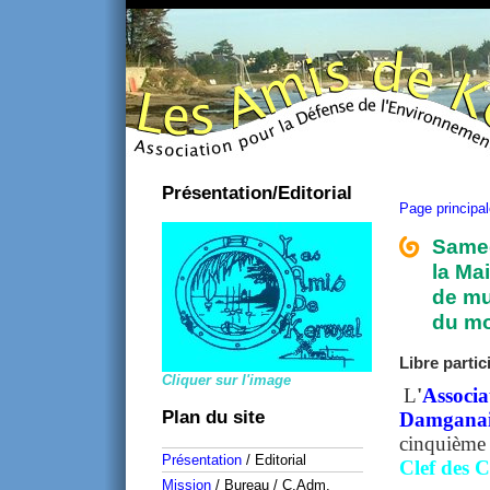
Présentation/Editorial
Page principa
Samed
la Ma
de mu
du mo
Libre partic
Cliquer sur l'image
L
'
Associa
Plan du site
Damganai
cinquième 
Présentation
/ Editorial
Clef des 
Mission
/ Bureau / C.Adm.