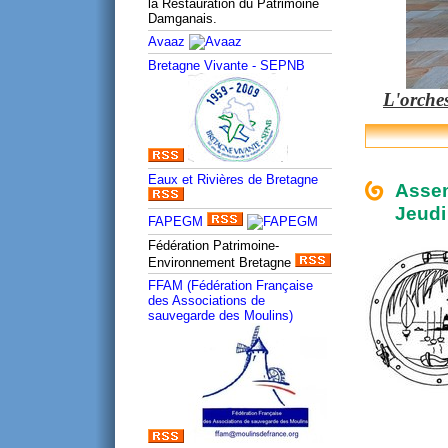
la Restauration du Patrimoine
Damganais.
Avaaz
Bretagne Vivante - SEPNB
L'orche
Eaux et Rivières de Bretagne
Assem
Jeudi
FAPEGM
Fédération Patrimoine-
Environnement Bretagne
FFAM (Fédération Française
des Associations de
sauvegarde des Moulins)