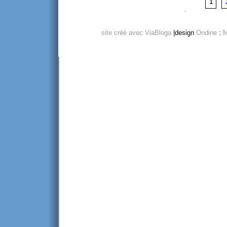
1
site créé avec ViaBloga
|design
Ondine
:
M